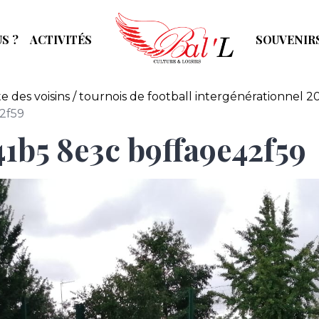
S ?
ACTIVITÉS
SOUVENIR
e des voisins / tournois de football intergénérationnel 
2f59
41b5 8e3c b9ffa9e42f59