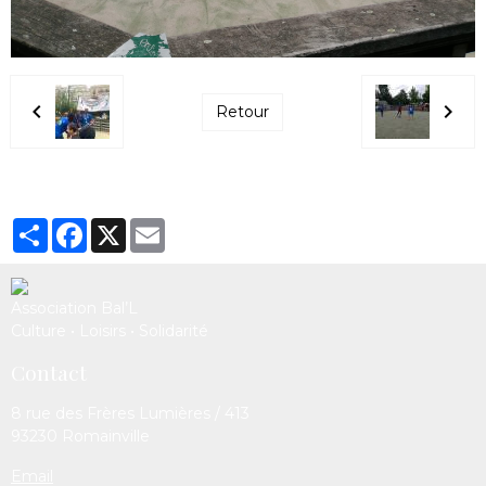
Retour
Partager
Facebook
X
Email
Association Bal’L
Culture • Loisirs • Solidarité
Contact
8 rue des Frères Lumières / 413
93230 Romainville
Email