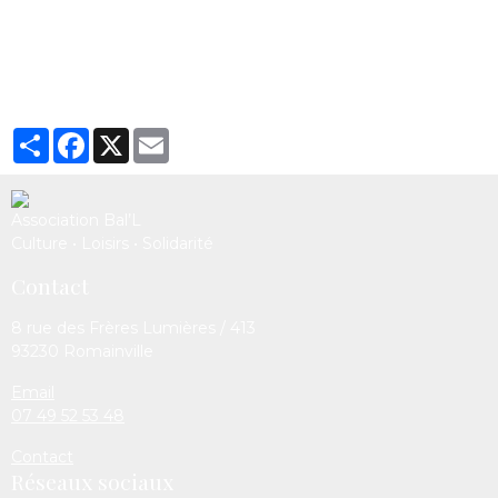
Partager
Facebook
X
Email
Association Bal’L
Culture • Loisirs • Solidarité
Contact
8 rue des Frères Lumières / 413
93230 Romainville
Email
07 49 52 53 48
Contact
Réseaux sociaux