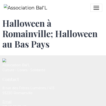
Halloween à
Romainville; Halloween
au Bas Pays
Association Bal’L
Culture • Loisirs • Solidarité
Contact
8 rue des Frères Lumières / 413
93230 Romainville
Email