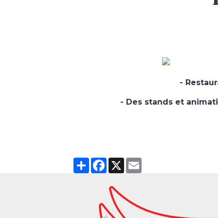
- Restaur
- Des stands et animat
Partager
Facebook
X
Email