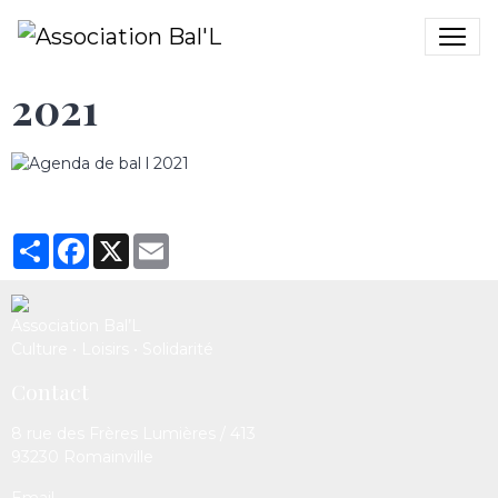
2021
Partager
Facebook
X
Email
Association Bal’L
Culture • Loisirs • Solidarité
Contact
8 rue des Frères Lumières / 413
93230 Romainville
Email