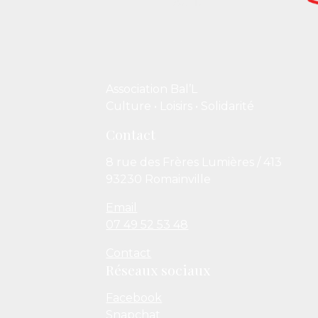
Association Bal’L
Culture • Loisirs • Solidarité
Contact
8 rue des Frères Lumières / 413
93230 Romainville
Email
07 49 52 53 48
Contact
Réseaux sociaux
Facebook
Snapchat