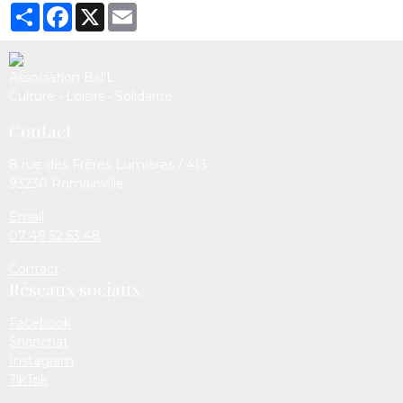
Partager
Facebook
X
Email
Association Bal’L
Culture • Loisirs • Solidarité
Contact
8 rue des Frères Lumières / 413
93230 Romainville
Email
07 49 52 53 48
Contact
Réseaux sociaux
Facebook
Snapchat
Instagram
TikTok