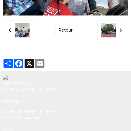
Retour
Partager
Facebook
X
Email
Association Bal’L
Culture • Loisirs • Solidarité
Contact
8 rue des Frères Lumières / 413
93230 Romainville
Email