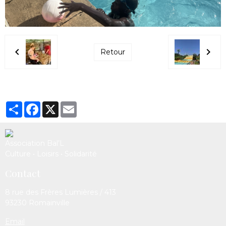
Retour
Partager
Facebook
X
Email
Association Bal’L
Culture • Loisirs • Solidarité
Contact
8 rue des Frères Lumières / 413
93230 Romainville
Email