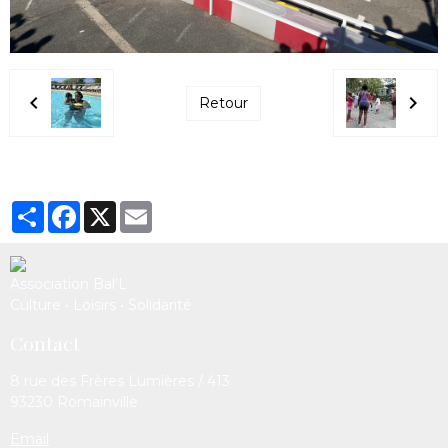
Retour
Partager
Facebook
X
Email
Association Bal’L
Culture • Loisirs • Solidarité
Contact
8 rue des Frères Lumières / 413
93230 Romainville
Email