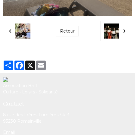
Retour
Partager
Facebook
X
Email
Association Bal’L
Culture • Loisirs • Solidarité
Contact
8 rue des Frères Lumières / 413
93230 Romainville
Email