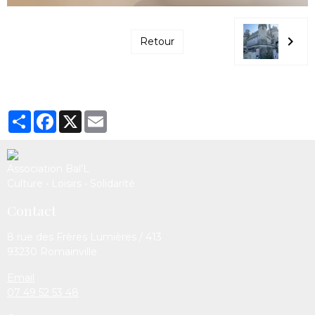
Retour
Partager
Facebook
X
Email
Association Bal’L
Culture • Loisirs • Solidarité
Contact
8 rue des Frères Lumières / 413
93230 Romainville
Email
07 49 52 53 48