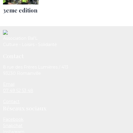
3eme edition
Association Bal’L
Culture • Loisirs • Solidarité
Contact
8 rue des Frères Lumières / 413
93230 Romainville
Email
07 49 52 53 48
Contact
Réseaux sociaux
Facebook
Snapchat
Instagram