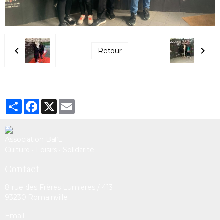
Retour
Partager
Facebook
X
Email
Association Bal’L
Culture • Loisirs • Solidarité
Contact
8 rue des Frères Lumières / 413
93230 Romainville
Email