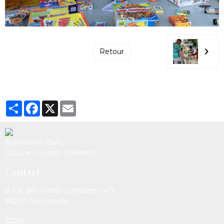
Retour
Partager
Facebook
X
Email
Association Bal’L
Culture • Loisirs • Solidarité
Contact
8 rue des Frères Lumières / 413
93230 Romainville
Email