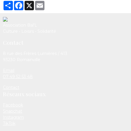
Partager
Facebook
X
Email
Association Bal’L
Culture • Loisirs • Solidarité
Contact
8 rue des Frères Lumières / 413
93230 Romainville
Email
07 49 52 53 48
Contact
Réseaux sociaux
Facebook
Snapchat
Instagram
TikTok