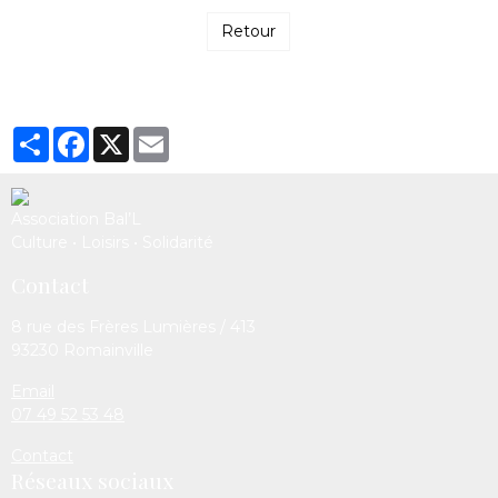
Retour
Partager
Facebook
X
Email
Association Bal’L
Culture • Loisirs • Solidarité
Contact
8 rue des Frères Lumières / 413
93230 Romainville
Email
07 49 52 53 48
Contact
Réseaux sociaux