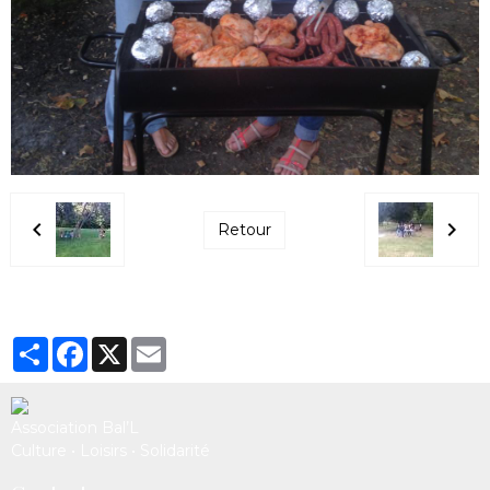
Retour
Partager
Facebook
X
Email
Association Bal’L
Culture • Loisirs • Solidarité