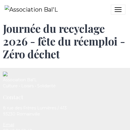
Journée du recyclage
2026 - fête du réemploi -
Zéro déchet
Association Bal’L
Culture • Loisirs • Solidarité
Contact
8 rue des Frères Lumières / 413
93230 Romainville
Email